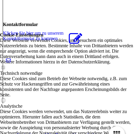
Kontaktformular
Klicken Sie hier um zu unserem
Cookie-Einstellungen
Kon­takt­for­mu­lar zu kommen
Diese Webseite verwendet Cookies, um Besuchern ein optimales
Nutzererlebnis zu bieten. Bestimmte Inhalte von Drittanbietern werden
nur angezeigt, wenn die entsprechende Option aktiviert ist. Die
Datenverarbeitung kann dann auch in einem Drittland erfolgen.
Weitere Informationen hierzu in der Datenschutzerklärung.
Technisch notwendige
Diese Cookies sind zum Betrieb der Webseite notwendig, z.B. zum
Schutz vor Hackerangriffen und zur Gewährleistung eines
konsistenten und der Nachfrage angepassten Erscheinungsbilds der
Seite.
Analytische
Diese Cookies werden verwendet, um das Nutzererlebnis weiter zu
optimieren. Hierunter fallen auch Statistiken, die dem
Webseitenbetreiber von Drittanbietern zur Verfügung gestellt werden,
sowie die Ausspielung von personalisierter Werbung durch die
Nachverfolgung der Nutzeraktivität über verschiedene Webseiten.